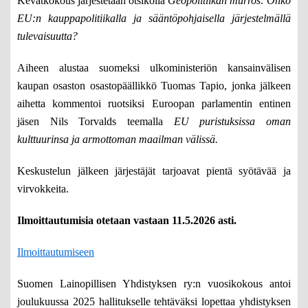
Kevätkokous järjestetään otsikolla
Geopolitiikan murros: Onko
EU:n kauppapolitiikalla ja sääntöpohjaisella järjestelmällä
tulevaisuutta?
Aiheen alustaa suomeksi ulkoministeriön kansainvälisen
kaupan osaston osastopäällikkö Tuomas Tapio, jonka jälkeen
aihetta kommentoi ruotsiksi Euroopan parlamentin entinen
jäsen Nils Torvalds teemalla
EU puristuksissa oman
kulttuurinsa ja armottoman maailman välissä.
Keskustelun jälkeen järjestäjät tarjoavat pientä syötävää ja
virvokkeita.
Ilmoittautumisia otetaan vastaan 11.5.2026 asti.
Ilmoittautumiseen
Suomen Lainopillisen Yhdistyksen ry:n vuosikokous antoi
joulukuussa 2025 hallitukselle tehtäväksi lopettaa yhdistyksen